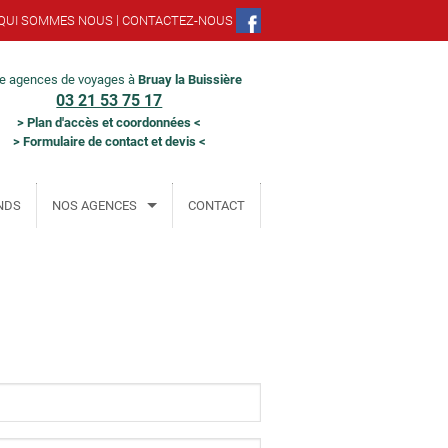
|
QUI SOMMES NOUS
CONTACTEZ-NOUS
re agences de voyages à
Bruay la Buissière
03 21 53 75 17
>
Plan d'accès et coordonnées
<
>
Formulaire de contact et devis
<
NDS
NOS AGENCES
CONTACT
Béthune
Bruay la Buissière