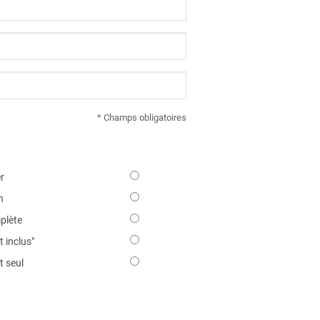
* Champs obligatoires
r
n
plète
 inclus"
 seul